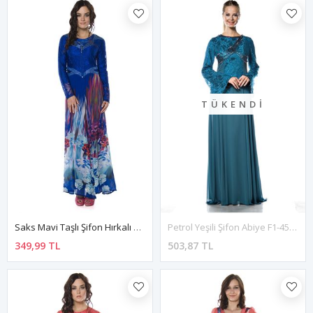
TÜKENDI
Saks Mavi Taşlı Şifon Hırkalı Elbise H8-82451
Petrol Yeşili Şifon Abiye F1-45090
349,99 TL
503,87 TL