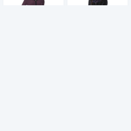
TÜKENDI
Kemer Aksesuarlı Mürdüm G10-100266
Just Line Taşlı Dantelli H8-82394
249,99 TL
199,99 TL