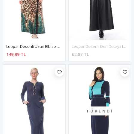
Leopar Desenli Uzun Elbise G1-67337
Leopar Desenli Deri Detaylı I2-99989
149,99 TL
62,87 TL
TÜKENDI