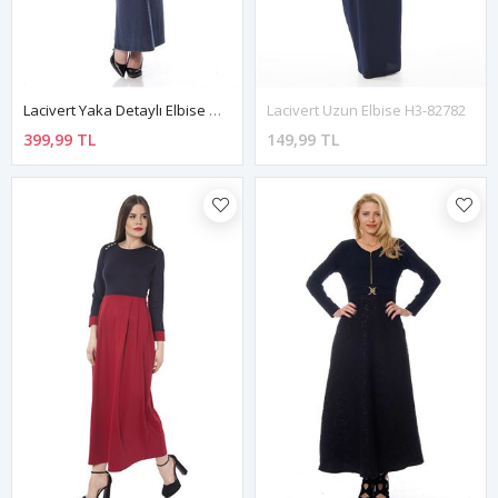
Lacivert Yaka Detaylı Elbise G9-113511
Lacivert Uzun Elbise H3-82782
399,99 TL
149,99 TL