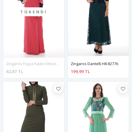
TÜKENDI
Zingaros Fuşya Kadın Elbise H3-82497
Zingaros Dantelli H8-82776
62,87 TL
199,99 TL