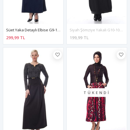
Süet Yaka Detaylı Elbise G9-113291
Siyah Şömziye Yakalı G10-100047
299,99 TL
199,99 TL
TÜKENDI