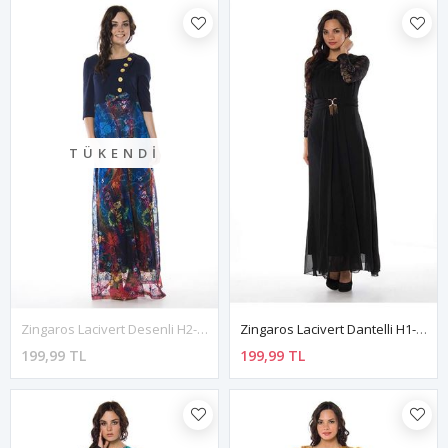
TÜKENDI
Zingaros Lacivert Desenli H2-82378
Zingaros Lacivert Dantelli H1-82758
199,99 TL
199,99 TL