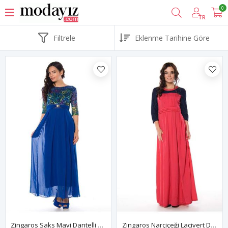
0
TR
Filtrele
Zingaros Saks Mavi Dantelli H8-82375
Zingaros Narçiçeği Lacivert Dantelli H2-82488