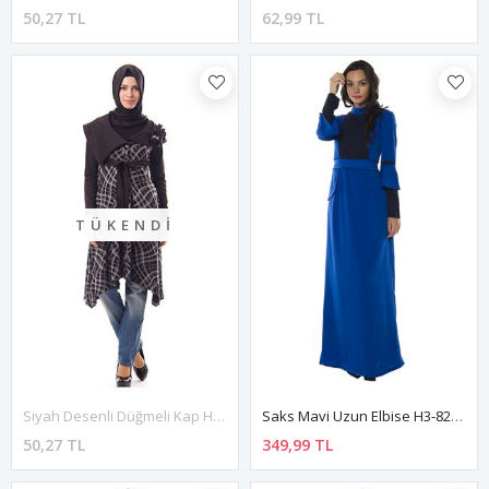
50,27 TL
62,99 TL
TÜKENDI
Siyah Desenli Düğmeli Kap H8-110441
Saks Mavi Uzun Elbise H3-82722
50,27 TL
349,99 TL