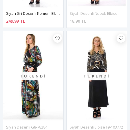
Siyah Gri Desenli Kemerli Elbise F1-113460
Siyah Desenli Nubuk Elbise G9-110430
249,99 TL
18,90 TL
TÜKENDI
TÜKENDI
Siyah Desenli G8-78284
Siyah Desenli Elbise F9-103772