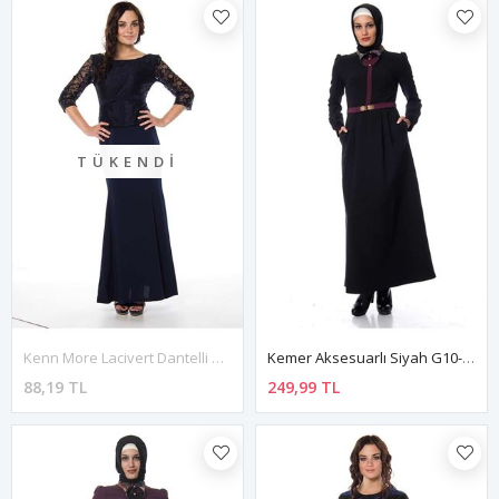
TÜKENDI
Kenn More Lacivert Dantelli Kadın Elbise G1-82755
Kemer Aksesuarlı Siyah G10-100202
88,19 TL
249,99 TL