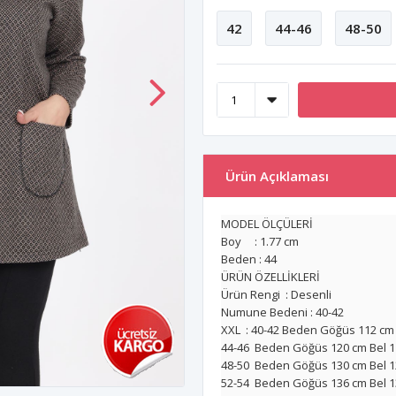
42
44-46
48-50
Ürün Açıklaması
MODEL ÖLÇÜLERİ
Boy : 1.77 cm
Beden : 44
ÜRÜN ÖZELLİKLERİ
Ürün Rengi : Desenli
Numune Bedeni : 40-42
XXL : 40-42 Beden Göğüs 112 cm
44-46 Beden Göğüs 120 cm Bel 1
48-50 Beden Göğüs 130 cm Bel 1
52-54
Beden Göğüs 136
cm Bel 1