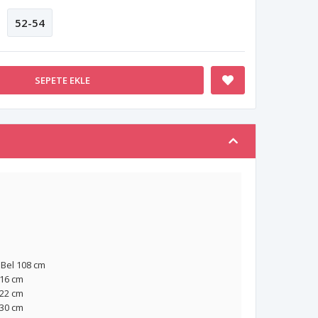
52-54
SEPETE EKLE
 Bel 108 cm
16 cm
22 cm
30
cm