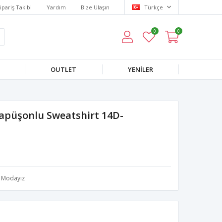
ipariş Takibi
Yardım
Bize Ulaşın
Türkçe
0
0
OUTLET
YENILER
apüşonlu Sweatshirt 14D-
Modayız