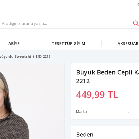
S
ABIYE
TESETTÜR GIYIM
AKSESUAR
püşonlu Sweatshirt 14D-2212
Büyük Beden Cepli K
2212
449,99 TL
Marka
Beden