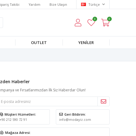
ipariş Takibi
Yardım
Bize Ulaşın
Türkçe
0
0
OUTLET
YENILER
izden Haberler
mpanya ve Fırsatlarımızdan İlk Siz Haberdar Olun!
Müşteri Hizmetleri:
Geri Bildirim:
+90 212 590 72 91
info@modayiz.com
Mağaza Adresi: