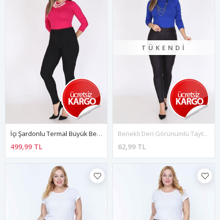
TÜKENDI
İçi Şardonlu Termal Büyük Beden Tayt 20B-0797
Benekli Deri Görünümlü Tayt 6B-0796
499,99 TL
62,99 TL