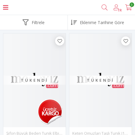
0
TR
Filtrele
TÜKENDI
TÜKENDI
Şifon Büyük Beden Tunik Elbise G10-2251
Keten Omuzları Taşlı Tunik J10-66761