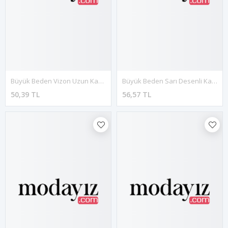
Büyük Beden Vizon Uzun Kadın Tunik G8-121130
Büyük Beden Sarı Desenli Kadın Tunik G5-130966
50,39 TL
56,57 TL