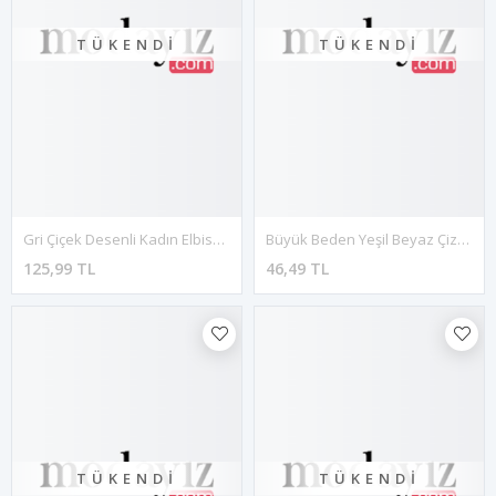
TÜKENDI
TÜKENDI
Gri Çiçek Desenli Kadın Elbise I2-123126
Büyük Beden Yeşil Beyaz Çizgili Kadın Tunik H7-130537
125,99 TL
46,49 TL
TÜKENDI
TÜKENDI