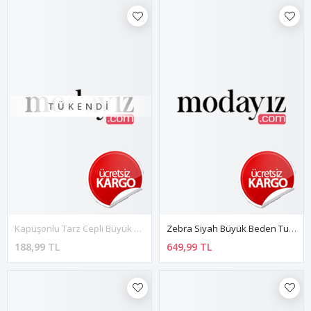
TÜKENDI
Kapüşonlu Tarz Cepli Büyük Beden Üst G10-1678
Zebra Siyah Büyük Beden Tunik 34E-1602
188,99 TL
649,99 TL