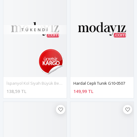
TÜKENDI
İspanyol Kol Siyah Büyük Beden Tunik 21B-1603
Hardal Cepli Tunik G10-0507
138,59 TL
149,99 TL