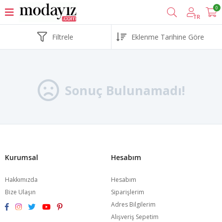
0
TR
Filtrele
Sonuç Bulunamadı!
Kurumsal
Hesabım
Hakkımızda
Hesabım
Bize Ulaşın
Siparişlerim
Adres Bilgilerim
Alışveriş Sepetim