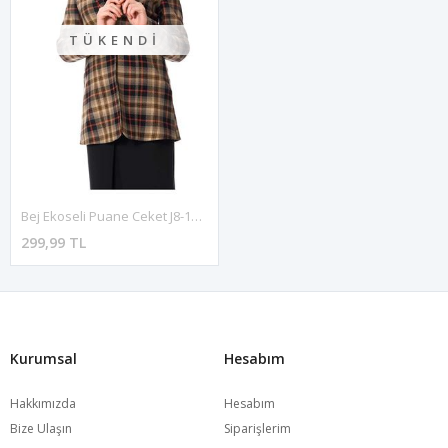
TÜKENDI
Bej Ekoseli Puane Ceket J8-100378
299,99 TL
Kurumsal
Hesabım
Hakkımızda
Hesabım
Bize Ulaşın
Siparişlerim