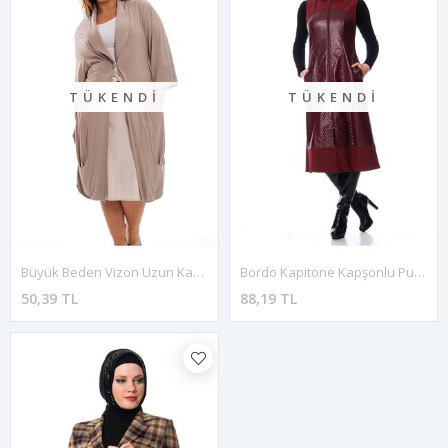
TÜKENDI
TÜKENDI
Büyük Beden Vizon Uzun Kadın Tunik G8-121130
Bordo Kapitone Kapşonlu Puane Yelek I2-100186
50,39 TL
88,19 TL