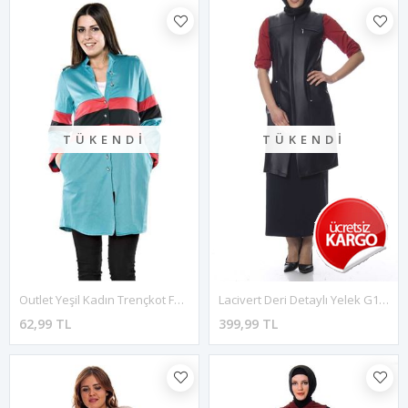
TÜKENDI
TÜKENDI
Outlet Yeşil Kadın Trençkot F9-61681
Lacivert Deri Detaylı Yelek G10-103188
62,99 TL
399,99 TL