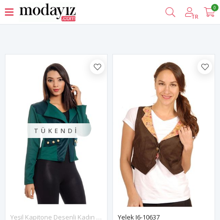
0
Filtrele
TR
TÜKENDI
Yeşil Kapitone Desenli Kadın Ceket J11-129000
Yelek I6-10637