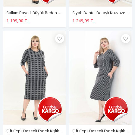
Salkım Payetli Büyük Beden Yeşil Abiye Elbise 10B-2766
Siyah Dantel Detaylı Kruvaze Yaka Uzun Kollu Abiye Elbise 21C-2764
1.199,90 TL
1.249,99 TL
Çift Cepli Desenli Esnek Kışlık Büyük Beden Midi Elbise 45C-2765
Çift Cepli Desenli Esnek Kışlık Büyük Beden Midi Elbise 16C-2758