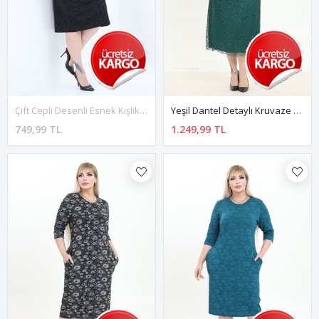
Çift Cepli Desenli Esnek Kışlık Büyük Beden Midi Elbise 46D-2770
Yeşil Dantel Detaylı Kruvaze Yaka Uzun Kollu Abiye Elbise 1E-2763
749,99 TL
1.249,99 TL