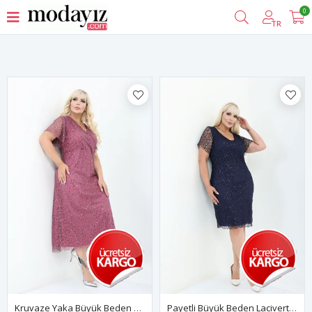
0
Filtrele
TR
Kruvaze Yaka Büyük Beden Payetli Abiye Elbise 1B-2816
Payetli Büyük Beden Lacivert Abiye Elbise 30A-2815