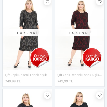
TÜKENDI
TÜKENDI
Çift Cepli Desenli Esnek Kışlık Büyük Beden Midi Elbise 16C-2723
Çift Cepli Desenli Esnek Kışlık Büyük Beden Midi Elbise 9E-2721
749,99 TL
749,99 TL