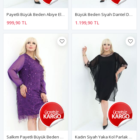
Payetli Büyük Beden Abiye Elbise 27A-2801
Büyük Beden Siyah Dantel Detaylı Yarasa Kol Elbise 44B-2800
999,90 TL
1.199,90 TL
Salkım Payetli Büyük Beden Abiye Elbise 4A-2799
Kadın Siyah Yaka Kol Parlak Bakır Detaylı Şık Davet Ve Özel Gün Elbisesi 9D-2798