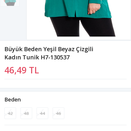
Büyük Beden Yeşil Beyaz Çizgili
Kadın Tunik H7-130537
46,49 TL
Beden
42
48
44
46