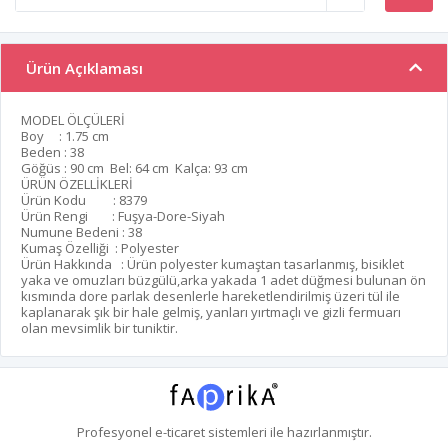
Ürün Açıklaması
MODEL ÖLÇÜLERİ
Boy : 1.75 cm
Beden : 38
Göğüs : 90 cm Bel: 64 cm Kalça: 93 cm
ÜRÜN ÖZELLİKLERİ
Ürün Kodu : 8379
Ürün Rengi : Fuşya-Dore-Siyah
Numune Bedeni : 38
Kumaş Özelliği : Polyester
Ürün Hakkında : Ürün polyester kumaştan tasarlanmış, bisiklet
yaka ve omuzları büzgülü,arka yakada 1 adet düğmesi bulunan ön
kısmında dore parlak desenlerle hareketlendirilmiş üzeri tül ile
kaplanarak şık bir hale gelmiş, yanları yırtmaçlı ve gizli fermuarı
olan mevsimlik bir tuniktir.
Profesyonel
e-ticaret
sistemleri ile hazırlanmıştır.