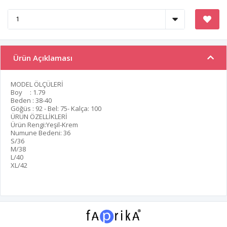
Ürün Açıklaması
MODEL ÖLÇÜLERİ
Boy : 1.79
Beden : 38-40
Göğüs : 92 - Bel: 75- Kalça: 100
ÜRÜN ÖZELLİKLERİ
Ürün Rengi:Yeşil-Krem
Numune Bedeni: 36
S/36
M/38
L/40
XL/42