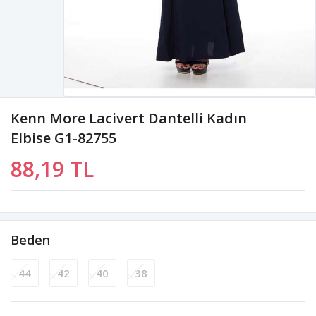
Kenn More Lacivert Dantelli Kadın
Elbise G1-82755
88,19 TL
Beden
44
42
40
38