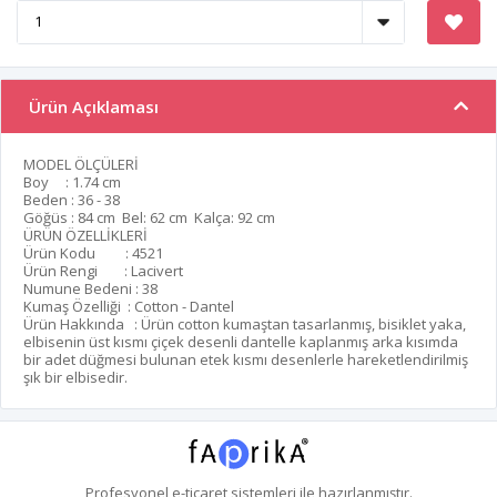
Ürün Açıklaması
MODEL ÖLÇÜLERİ
Boy : 1.74 cm
Beden : 36 - 38
Göğüs : 84 cm Bel: 62 cm Kalça: 92 cm
ÜRÜN ÖZELLİKLERİ
Ürün Kodu : 4521
Ürün Rengi : Lacivert
Numune Bedeni : 38
Kumaş Özelliği : Cotton - Dantel
Ürün Hakkında : Ürün cotton kumaştan tasarlanmış, bisiklet yaka,
elbisenin üst kısmı çiçek desenli dantelle kaplanmış arka kısımda
bir adet düğmesi bulunan etek kısmı desenlerle hareketlendirilmiş
şık bir elbisedir.
Profesyonel
e-ticaret
sistemleri ile hazırlanmıştır.