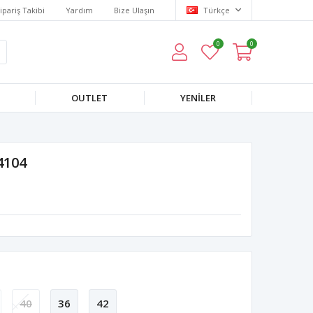
ipariş Takibi
Yardım
Bize Ulaşın
Türkçe
0
0
OUTLET
YENILER
4104
40
36
42