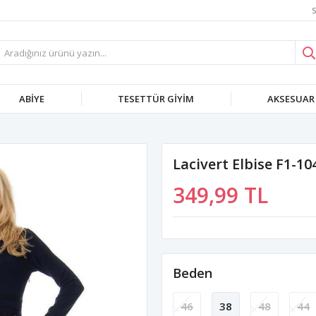
S
ABIYE
TESETTÜR GIYIM
AKSESUAR
Lacivert Elbise F1-10
349,99 TL
Beden
46
38
48
44