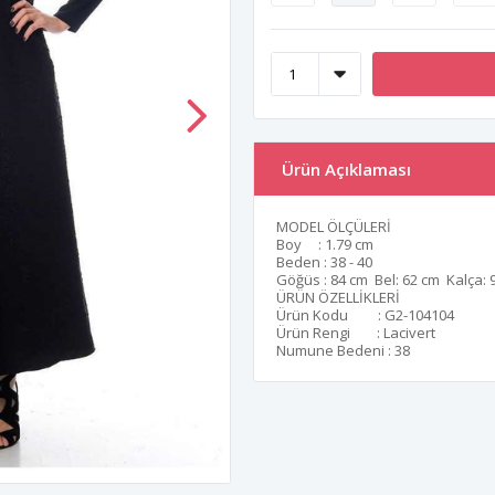
Ürün Açıklaması
MODEL ÖLÇÜLERİ
Boy : 1.79 cm
Beden : 38 - 40
Göğüs : 84 cm Bel: 62 cm Kalça: 
ÜRÜN ÖZELLİKLERİ
Ürün Kodu : G2-104104
Ürün Rengi : Lacivert
Numune Bedeni : 38