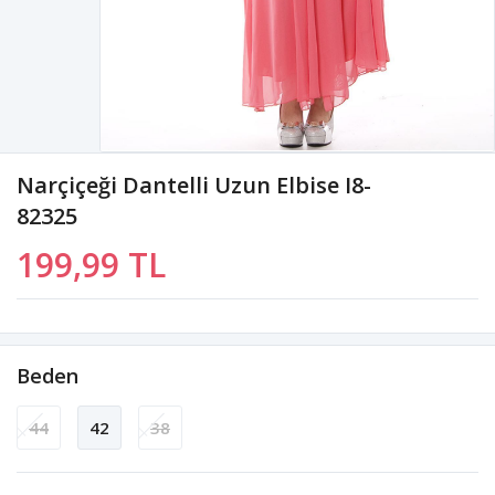
Narçiçeği Dantelli Uzun Elbise I8-
82325
199,99 TL
Beden
44
42
38