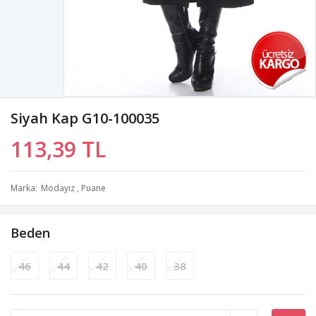
Siyah Kap G10-100035
113,39 TL
Marka
Modayız
,
Puane
Beden
46
44
42
40
38