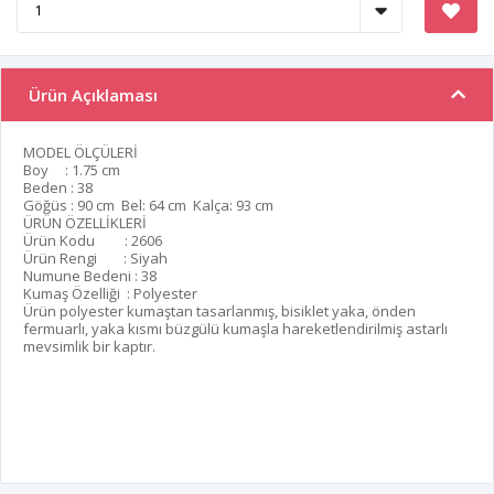
Ürün Açıklaması
MODEL ÖLÇÜLERİ
Boy : 1.75 cm
Beden : 38
Göğüs : 90 cm Bel: 64 cm Kalça: 93 cm
ÜRÜN ÖZELLİKLERİ
Ürün Kodu : 2606
Ürün Rengi : Siyah
Numune Bedeni : 38
Kumaş Özelliği : Polyester
Ürün polyester kumaştan tasarlanmış, bisiklet yaka, önden
fermuarlı, yaka kısmı büzgülü kumaşla hareketlendirilmiş astarlı
mevsimlik bir kaptır.