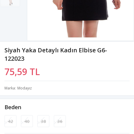
Siyah Yaka Detaylı Kadın Elbise G6-
122023
75,59 TL
Marka
Modayız
Beden
42
40
38
36