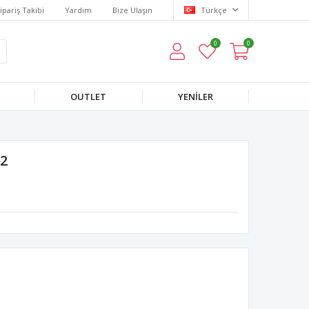
ipariş Takibi
Yardım
Bize Ulaşın
Türkçe
0
0
OUTLET
YENILER
52