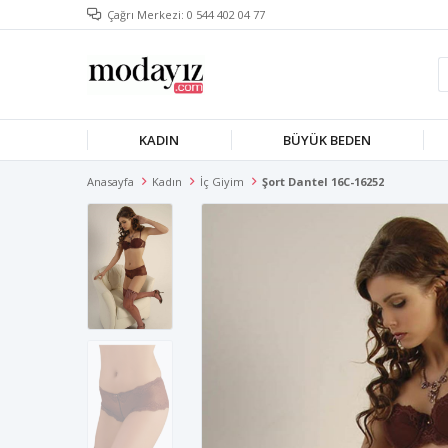
Çağrı Merkezi: 0 544 402 04 77
KADIN
BÜYÜK BEDEN
Anasayfa
Kadın
İç Giyim
Şort Dantel 16C-16252