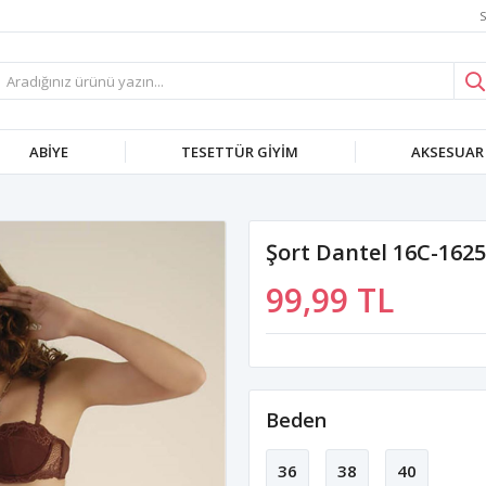
S
ABIYE
TESETTÜR GIYIM
AKSESUAR
Şort Dantel 16C-162
99,99 TL
Beden
36
38
40