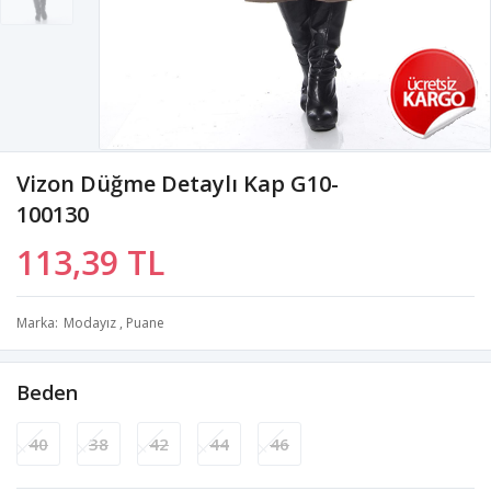
Vizon Düğme Detaylı Kap G10-
100130
113,39 TL
Marka
Modayız
,
Puane
Beden
40
38
42
44
46