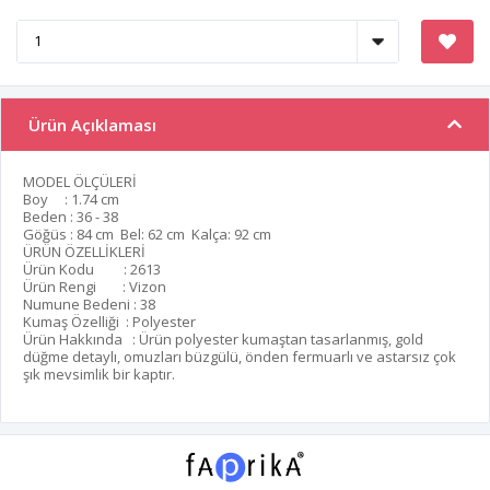
Ürün Açıklaması
MODEL ÖLÇÜLERİ
Boy : 1.74 cm
Beden : 36 - 38
Göğüs : 84 cm Bel: 62 cm Kalça: 92 cm
ÜRÜN ÖZELLİKLERİ
Ürün Kodu : 2613
Ürün Rengi : Vizon
Numune Bedeni : 38
Kumaş Özelliği : Polyester
Ürün Hakkında : Ürün polyester kumaştan tasarlanmış, gold
düğme detaylı, omuzları büzgülü, önden fermuarlı ve astarsız çok
şık mevsimlik bir kaptır.