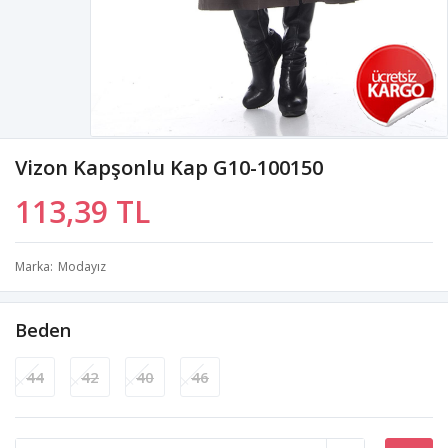
Vizon Kapşonlu Kap G10-100150
113,39 TL
Marka
Modayız
Beden
44
42
40
46