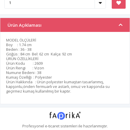
Ürün Açıklaması
MODEL ÖLÇÜLERİ
Boy : 1.74 cm
Beden : 36 - 38
Göğüs : 84 cm Bel: 62 cm Kalça: 92 cm
ÜRÜN ÖZELLİKLERİ
Ürün Kodu : 2609
Ürün Rengi : Vizon
Numune Bedeni : 38
Kumaş Özelliği : Polyester
Ürün Hakkında : Ürün polyester kumaştan tasarlanmış,
kapşonlu,önden fermuarlı ve astarlı, omuz ve kapşonda su
geçirmez kumaş kullanılmış bir kaptır.
Profesyonel
e-ticaret
sistemleri ile hazırlanmıştır.