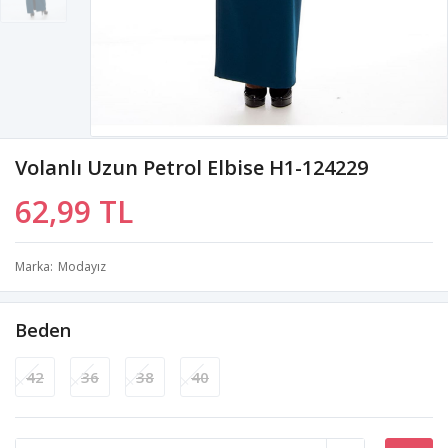
Volanlı Uzun Petrol Elbise H1-124229
62,99 TL
Marka
Modayız
Beden
42
36
38
40