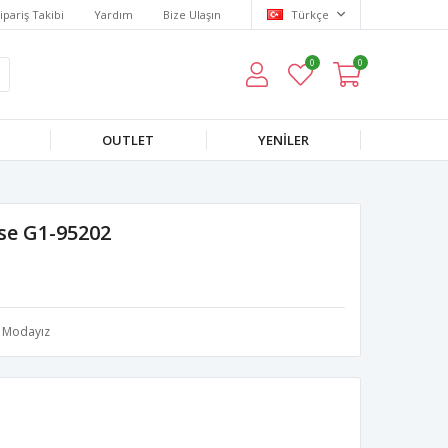
ipariş Takibi
Yardım
Bize Ulaşın
Türkçe
0
0
OUTLET
YENILER
ise G1-95202
Modayız