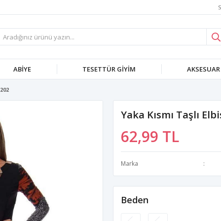
S
ABIYE
TESETTÜR GIYIM
AKSESUAR
5202
Yaka Kısmı Taşlı Elb
62,99 TL
Marka
Beden