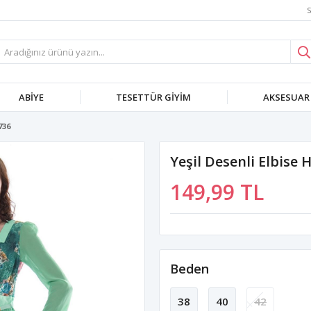
S
ABIYE
TESETTÜR GIYIM
AKSESUAR
736
Yeşil Desenli Elbise 
149,99 TL
Beden
38
40
42