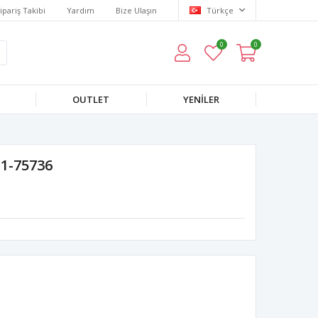
ipariş Takibi
Yardım
Bize Ulaşın
Türkçe
0
0
OUTLET
YENILER
H1-75736