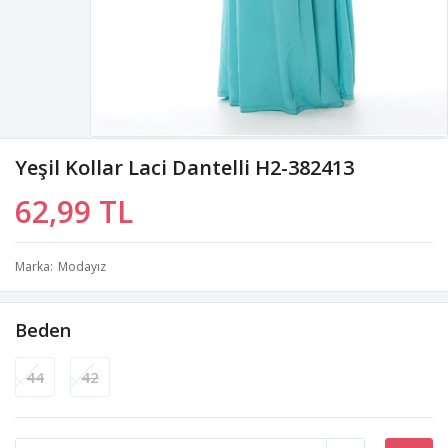
Yeşil Kollar Laci Dantelli H2-382413
62,99 TL
Marka
Modayız
Beden
44
42