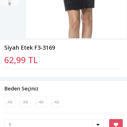
Siyah Etek F3-3169
62,99 TL
Beden Seçiniz
36
38
40
42