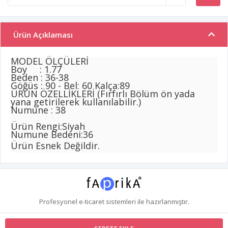
Ürün Açıklaması
MODEL ÖLÇÜLERİ
Boy : 1.77
Beden : 36-38
Göğüs : 90 - Bel: 60 Kalça:89
ÜRÜN ÖZELLİKLERİ (Fırfırlı Bölüm ön yada
yana getirilerek kullanılabilir.)
Numune : 38
Ürün Rengi:Siyah
Numune Bedeni:36
Ürün Esnek Değildir.
Profesyonel
e-ticaret
sistemleri ile hazırlanmıştır.