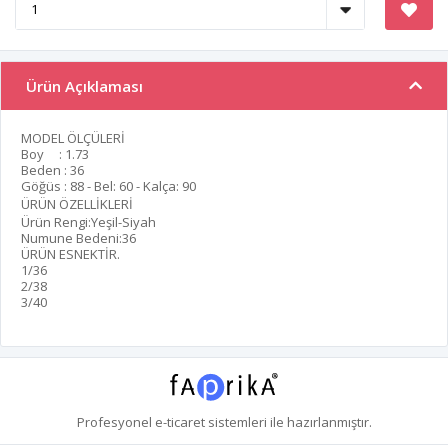
Ürün Açıklaması
MODEL ÖLÇÜLERİ
Boy : 1.73
Beden : 36
Göğüs : 88 - Bel: 60 - Kalça: 90
ÜRÜN ÖZELLİKLERİ
Ürün Rengi:Yeşil-Siyah
Numune Bedeni:36
ÜRÜN ESNEKTİR.
1/36
2/38
3/40
Profesyonel
e-ticaret
sistemleri ile hazırlanmıştır.