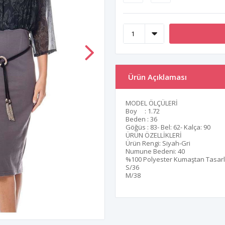
Ürün Açıklaması
MODEL ÖLÇÜLERİ
Boy : 1.72
Beden : 36
Göğüs : 83- Bel: 62- Kalça: 90
ÜRÜN ÖZELLİKLERİ
Ürün Rengi: Siyah-Gri
Numune Bedeni: 40
%100 Polyester Kumaştan Tasarla
S/36
M/38