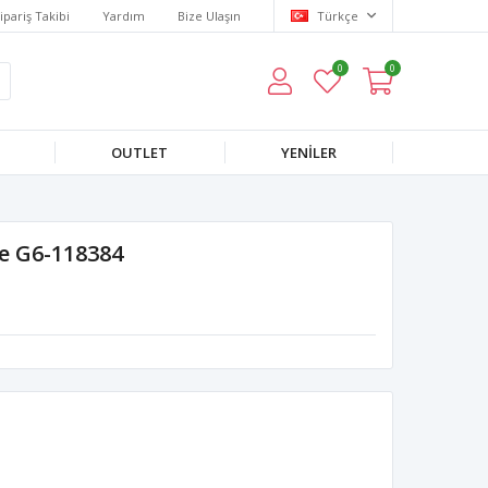
ipariş Takibi
Yardım
Bize Ulaşın
Türkçe
0
0
OUTLET
YENILER
se G6-118384