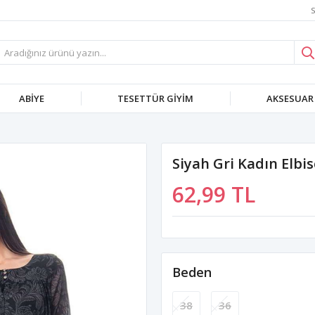
S
ABIYE
TESETTÜR GIYIM
AKSESUAR
Siyah Gri Kadın Elbi
62,99 TL
Beden
38
36